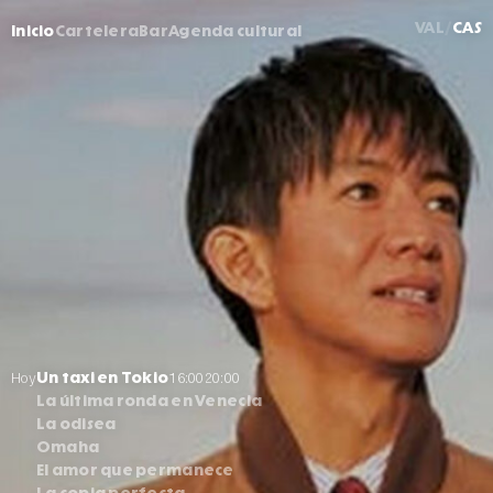
VAL
CAS
Inicio
Cartelera
Bar
Agenda cultural
Hoy
16:00
20:00
Un taxi en Tokio
La última ronda en Venecia
La odisea
Omaha
El amor que permanece