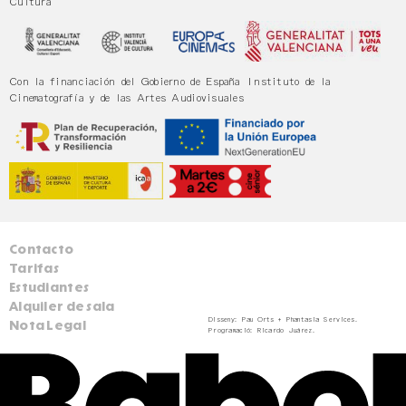
Cultura
Con la financiación del Gobierno de España Instituto de la
Cinematografía y de las Artes Audiovisuales
Contacto
Tarifas
Estudiantes
Alquiler de sala
Disseny:
Pau Orts
+
Phantasia Services
.
Nota Legal
Programació:
Ricardo Juárez
.