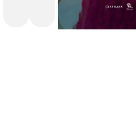
Con la financiación de la Generalitat Valenciana Institut Valencià d
Contacto
Tarifas
Estudiantes
Alquiler de sala
Nota L