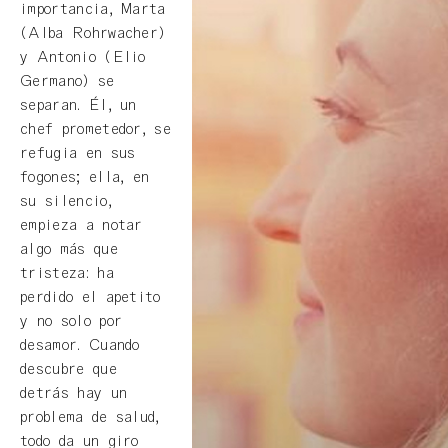
importancia, Marta
(Alba Rohrwacher)
y Antonio (Elio
Germano) se
separan. Él, un
chef prometedor, se
refugia en sus
fogones; ella, en
su silencio,
empieza a notar
algo más que
tristeza: ha
perdido el apetito
y no solo por
desamor. Cuando
descubre que
detrás hay un
problema de salud,
todo da un giro