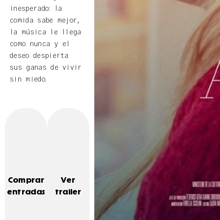
inesperado: la
comida sabe mejor,
la música le llega
como nunca y el
deseo despierta
sus ganas de vivir
sin miedo.
Comprar
Ver
entradas
trailer