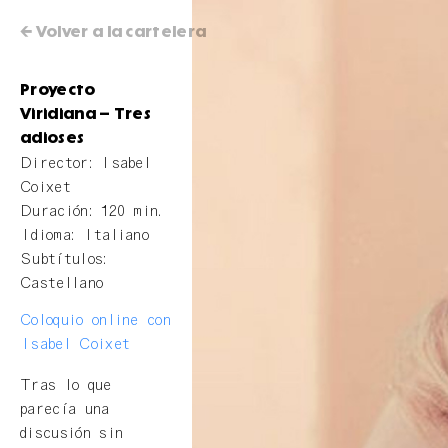
← Volver a la cartelera
Proyecto
Viridiana – Tres
adioses
Director: Isabel
Coixet
Duración: 120 min.
Idioma: Italiano
Subtítulos:
Castellano
Coloquio online con
Isabel Coixet
Tras lo que
parecía una
discusión sin