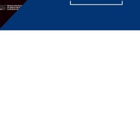
 Cinematografía y de las Artes Audiovisuales
Disseny:
Pau Orts
+
Phantasia Services
. Programació:
Ricardo Juárez
.