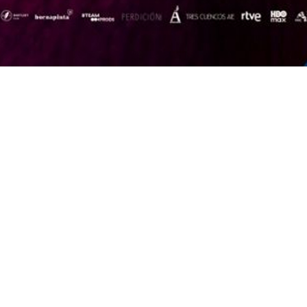
e Cultura
Con la financiación del Gobierno de España Instituto de la
egal