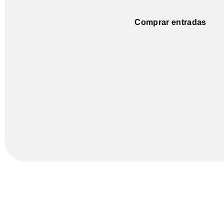
Comprar entradas
Con la financiación de la Generalitat Valenciana Institut Valencià de Cultu