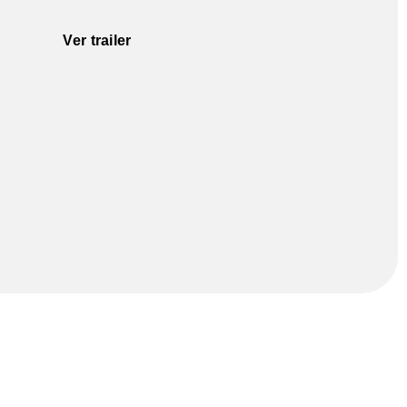
Ver trailer
afía y de las Artes Audiovisuales