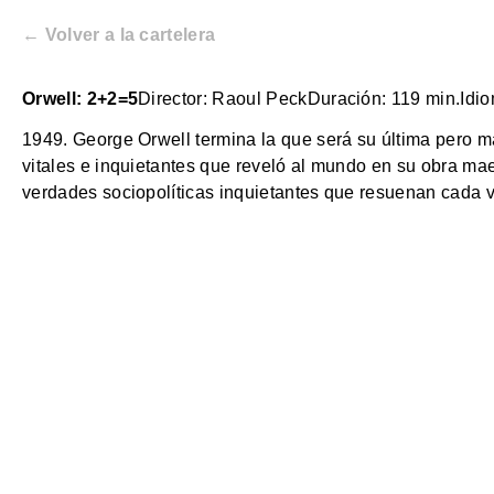
← Volver a la cartelera
Orwell: 2+2=5
Director: Raoul Peck
Duración: 119 min.
Idio
1949. George Orwell termina la que será su última pero m
vitales e inquietantes que reveló al mundo en su obra ma
verdades sociopolíticas inquietantes que resuenan cada v