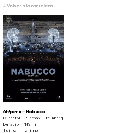
← Volver a la cartelera
óh!pera – Nabucco
Director: Pinchas Steinberg
Duración: 149 min.
Idioma: Italiano