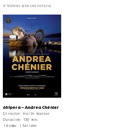
← Volver a la cartelera
óh!pera – Andrea Chénier
Director: Keith Warner
Duración: 130 min.
Idioma: Italiano