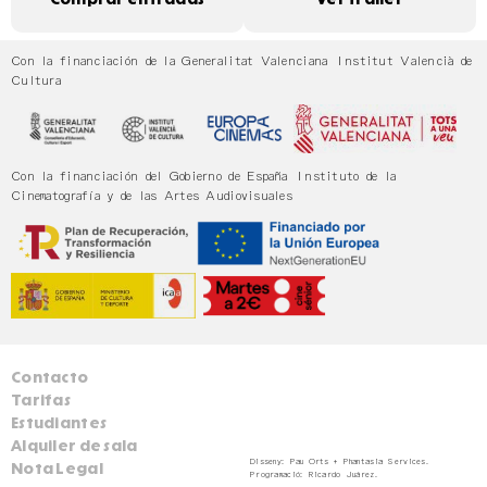
Con la financiación de la Generalitat Valenciana Institut Valencià de
Cultura
Con la financiación del Gobierno de España Instituto de la
Cinematografía y de las Artes Audiovisuales
Contacto
Tarifas
Estudiantes
Alquiler de sala
Disseny:
Pau Orts
+
Phantasia Services
.
Nota Legal
Programació:
Ricardo Juárez
.