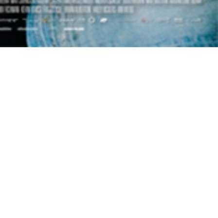
 Cinematografía y de las Artes Audiovisuales
Disseny:
Pau Orts
+
Phantasia Services
. Programació:
Ricardo Juárez
.