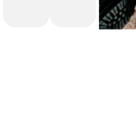
Con la financiación de la Generalitat Valenciana Institut Valencià d
Contacto
Tarifas
Estudiantes
Alquiler de sala
Nota L