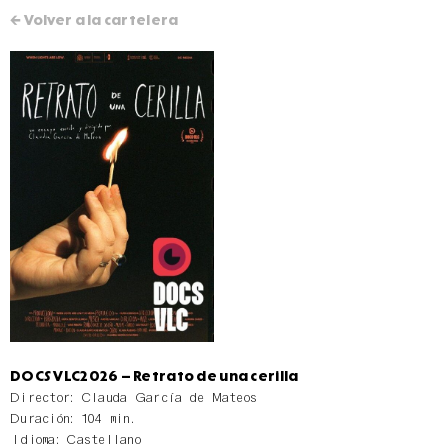
← Volver a la cartelera
DOCS VLC2026 – Retrato de una cerilla
Director: Clauda García de Mateos
Duración: 104 min.
Idioma: Castellano