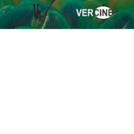
 Cinematografía y de las Artes Audiovisuales
Disseny:
Pau Orts
+
Phantasia Services
. Programació:
Ricardo Juárez
.