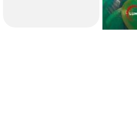
Con la financiación de la Generalitat Valenciana Institut Valencià d
Contacto
Tarifas
Estudiantes
Alquiler de sala
Nota L