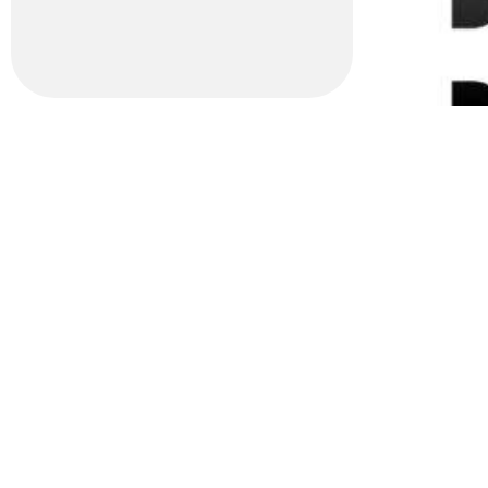
Con la financiación de la Generalitat Valenciana Institut Valencià d
Contacto
Tarifas
Estudiantes
Alquiler de sala
Nota L