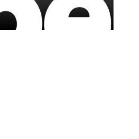
 Cinematografía y de las Artes Audiovisuales
Disseny:
Pau Orts
+
Phantasia Services
. Programació:
Ricardo Juárez
.