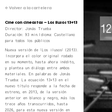
← Volver a la cartelera
Cine con cineastas – Los ilusos 13+13
Director: Jonás Trueba
Duración: 93 min.
Idioma: Castellano
para todos los públicos
Nueva versión de "Los ilusos" (2013).
Incorpora el color original rodado
en su momento, hasta ahora inédito,
y plantea un diálogo entre ambos
materiales. En palabras de Jonás
Trueba: La ecuación 13+13 en el
nuevo título responde a la fecha de
estreno, en 2013, de la versión
anterior en blanco y negro, más los
trece años transcurridos, hasta
2026, para esta nueva versión en