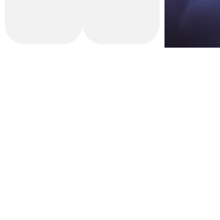
Con la financiación de la Generalitat Valenciana Institut Valencià d
Contacto
Tarifas
Estudiantes
Alquiler de sala
Nota L