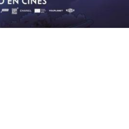
 Cinematografía y de las Artes Audiovisuales
Disseny:
Pau Orts
+
Phantasia Services
. Programació:
Ricardo Juárez
.