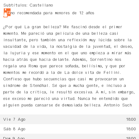
Subtítulos: Castellano
no recomendada para menores de 12 años
¿Por qué La gran belleza? Me fascinó desde el primer
momento. Me pareció una película de una belleza casi
insultante, pero también una reflexión muy lúcida sobre la
vacuidad de la vida, la nostalgia de la juventud, el deseo,
la lujuria y ese momento en el que uno empieza a mirar más
hacia atrás que hacia delante. Además, Sorrentino nos
regala una Roma que parece soñada, bellísima, y que por
momentos me recordó a la de La dolce vita de Fellini.
Confieso que hubo secuencias que casi me provocaron un
síndrome de Stendhal. Sé que a mucha gente, e incluso a
parte de la crítica, le resultó excesiva. A mí, sin embargo,
ese exceso me pareció una virtud. Nunca he entendido que
alguien pueda cansarse de demasiada belleza. Antonio Such
Vie 7 Ago
18:00
Sáb 8 Ago
18:00
Dom 9 Ago
18:00